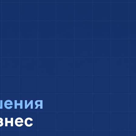
шения
знес