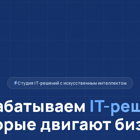
Студия IT-решений с искусственным интеллектом
абатываем
IT-ре
орые двигают би