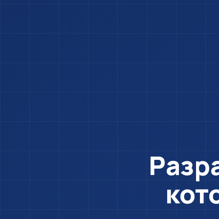
Разр
кот